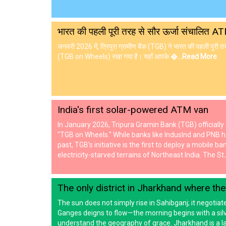
भारत की पहली पूरी तरह से सौर ऊर्जा संचालित A
जनवरी 2026 में, त्रिपुरा ग्रामीण बैंक (TGB) ने भारत की पहली पूरी
(TGB on Wheels) रखा गया है। यहाँ आपके �
...Read More
India's first solar-powered ATM van
In January 2026, Tripura Gramin Bank (TGB) officially
"TGB on Wheels." While banks like IndusInd and PNB h
past, TGB’s initiative is the first to deploy a mobile 
electricity-starved terrains of Northeast India. The St
The only district in Jharkhand where th
The sun does not simply rise in Sahibganj; it negotiat
Ganges deigns to flow—the morning begins with a silver 
understand the geography of grace. Jharkhand is a land