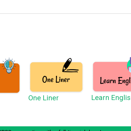
Learn Engli
One Liner
e