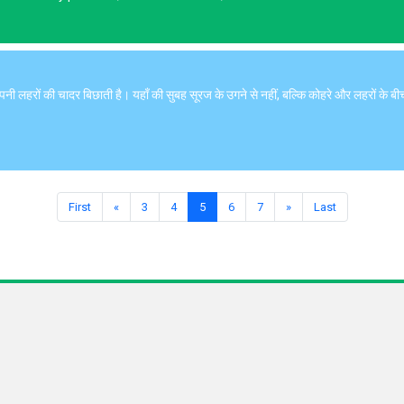
 लहरों की चादर बिछाती है। यहाँ की सुबह सूरज के उगने से नहीं, बल्कि कोहरे और लहरों के बी
First
«
3
4
5
6
7
»
Last