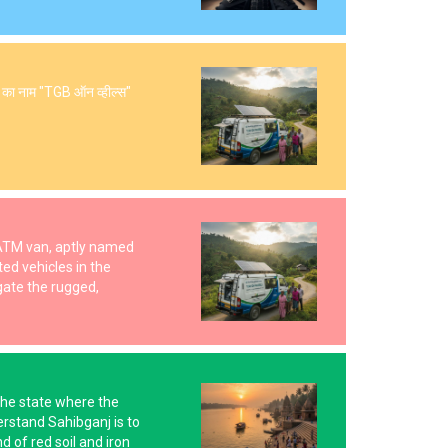
ैन का नाम "TGB ऑन व्हील्स"
d ATM van, aptly named
ed vehicles in the
igate the rugged,
 the state where the
derstand Sahibganj is to
d of red soil and iron