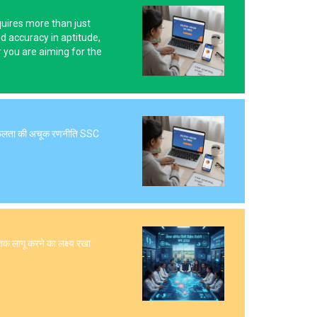
uires more than just
d accuracy in aptitude,
 you are aiming for the
ं सफलता की अचूक रणनीति SSC
क लागू करने का लक्ष्य रखा