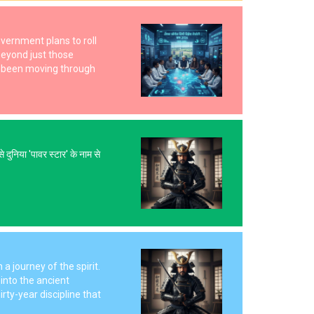
overnment plans to roll
beyond just those
has been moving through
दुनिया 'पावर स्टार' के नाम से
a journey of the spirit.
into the ancient
rty-year discipline that