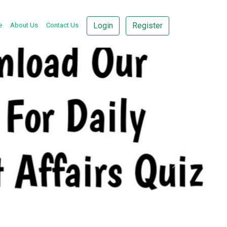
Login
Register
e
About Us
Contact Us
Next