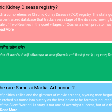
onic Kidney Disease registry?
aunch a comprehensive Chronic Kidney Disease (CKD) registry. The state g
te a centralized database that tracks every stage of the disease, moving 
Tale of Two Realities In the quiet villages of Odisha, a silent predator 
Read More
 भारतीय कौन बने?
मा की चकाचौंध से कहीं अधिक गहरा था, आज इतिहास के पन्नों में दर्ज हो गया है। वह शख्स, जिसे 
the rare Samurai Martial Art honour?
of political rallies and the glimmer of movie screens, a young man began 
ched his name into history as the first Indian to be formally inducted 
the Silent Warrior His story is not one of overnight success, but of a thi
..Read More