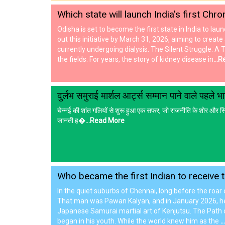
Which state will launch India's first Chr
Odisha is set to become the first state in India to l
out this initiative by March 31, 2026, aiming to crea
currently undergoing dialysis. The Silent Struggle: A 
the fields. For years, the story of kidney disease in
...
दुर्लभ समुराई मार्शल आर्ट्स सम्मान पाने वाले पहले
चेन्नई की शांत गलियों से शुरू हुआ एक सफर, जो राजनीति के शोर और सिने
जानती ह�
...Read More
Who became the first Indian to receive 
In the quiet suburbs of Chennai, long before the roar 
That man was Pawan Kalyan, and in January 2026, he et
Japanese Samurai martial art of Kenjutsu. The Path of 
began in his youth. While the world knew him as the
.