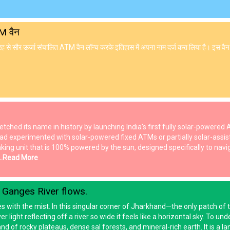
TM वैन
 तरह से सौर ऊर्जा संचालित ATM वैन लॉन्च करके इतिहास में अपना नाम दर्ज करा लिया है। इस व
 etched its name in history by launching India's first fully solar-powere
ad experimented with solar-powered fixed ATMs or partially solar-assist
banking unit that is 100% powered by the sun, designed specifically to nav
...Read More
e Ganges River flows.
es with the mist. In this singular corner of Jharkhand—the only patch of
light reflecting off a river so wide it feels like a horizontal sky. To un
 of rocky plateaus, dense sal forests, and mineral-rich earth. It is a lan