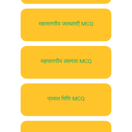
महासागरीय जलधाराऍं MCQ
महासागरीय लवणता MCQ
प्रवाल भित्ति MCQ