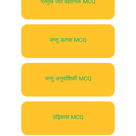
प्रमुख जीव वैज्ञानिक MCQ
जन्तु ऊतक MCQ
जन्तु अनुवांशिकी MCQ
उद्विकास MCQ