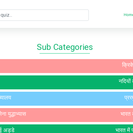
Hom
Sub Categories
क्रिके
नदियों
्यालय
प्रर
ना युद्धाभ्यास
भारत 
ाई अड्डे
भारत में